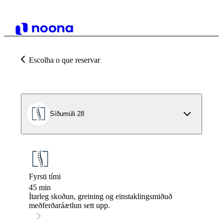
Escolha o que reservar
Síðumúli 28
Fyrsti tími
45 min
Ítarleg skoðun, greining og einstaklingsmiðuð
meðferðaráætlun sett upp.