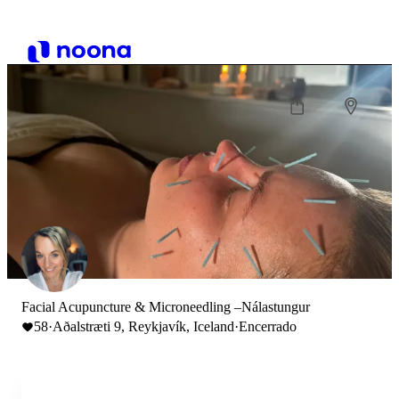
Facial Acupuncture & Microneedling –Nálastungur
58
·
Aðalstræti 9, Reykjavík, Iceland
·
Encerrado