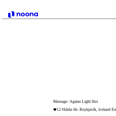
Massage- Agatas Light flux
12
·
Hátún 6b. Reykjavík, Iceland
·
En