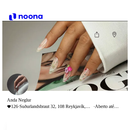
Anda Neglur
126
·
Suðurlandsbraut 32, 108 Reykjavík,
·
Aberto até
Iceland
16:00