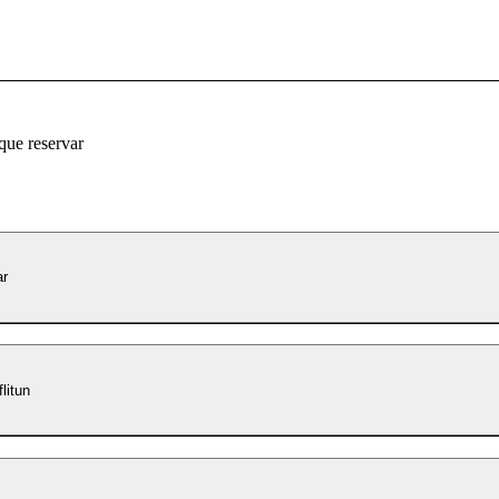
que reservar
ar
flitun