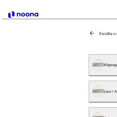
Escolha o 
Klipping
Litun / A