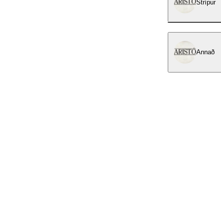
Strípur
Annað