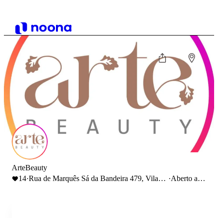
ArteBeauty
14
·
Rua de Marquês Sá da Bandeira 479, Vila
·
Aberto até
Nova de Gaia, Portugal
19:00