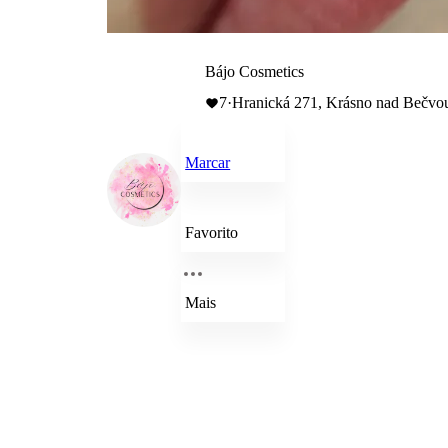
Bájo Cosmetics
7
·
Hranická 271, Krásno nad Bečvou,
Marcar
Favorito
Mais