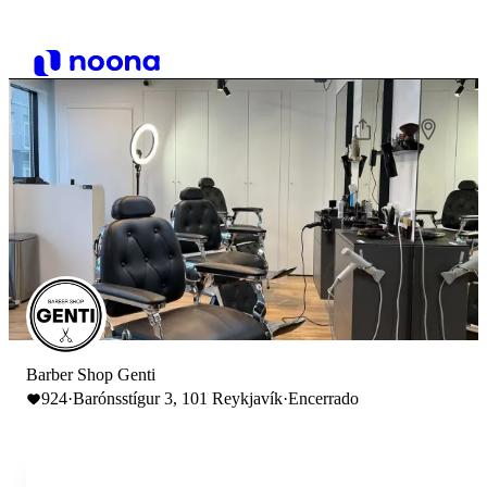
Barber Shop Genti
924
·
Barónsstígur 3, 101 Reykjavík
·
Encerrado