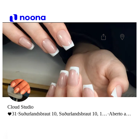
Cloud Studio
31
·
Suðurlandsbraut 10, Suðurlandsbraut 10, 108
·
Aberto até
Reykjavík, Ісландія
21:00