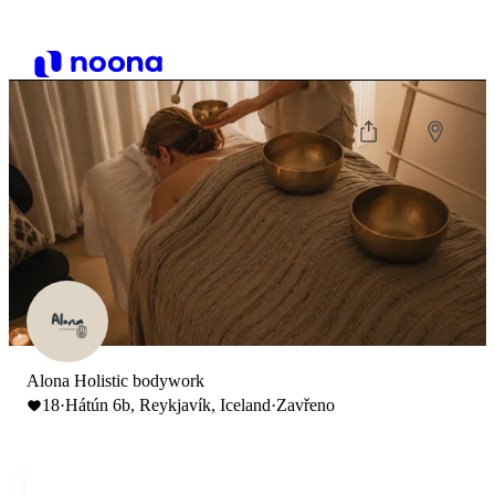
Alona Holistic bodywork
18
·
Hátún 6b, Reykjavík, Iceland
·
Zavřeno