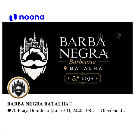
𝐁𝐀𝐑𝐁𝐀 𝐍𝐄𝐆𝐑𝐀 𝐁𝐀𝐓𝐀𝐋𝐇𝐀®
76
·
Praça Dom João I,Loja 3 D, 2440-108
·
Otevřeno do
Batalha, Portugal
20:00