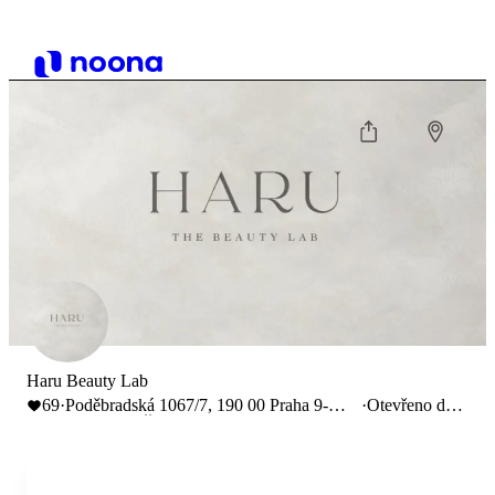
Haru Beauty Lab
69
·
Poděbradská 1067/7, 190 00 Praha 9-
·
Otevřeno do
Vysočany, Česko
19:00