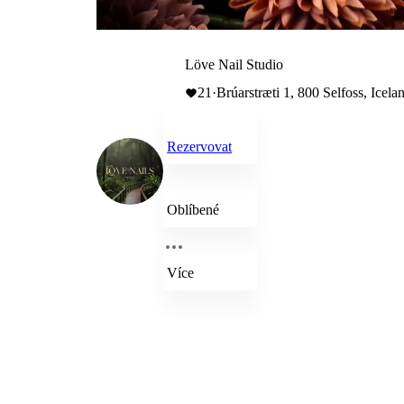
Löve Nail Studio
21
·
Brúarstræti 1, 800 Selfoss, Icela
Rezervovat
Oblíbené
Více