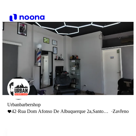
Urbanbarbershop
42
·
Rua Dom Afonso De Albuquerque 2a,Santo
·
Zavřeno
André, Portugal