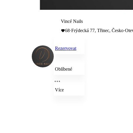
Vincé Nails
68
·
Frýdecká 77, Třinec, Česko
·
Ote
Rezervovat
Oblíbené
Více