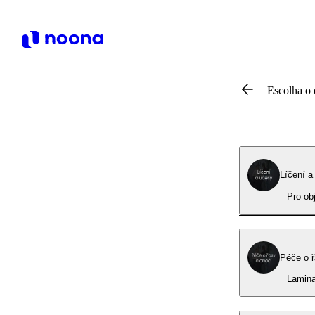
Escolha o 
Líčení a
Pro ob
Péče o ř
Lamina