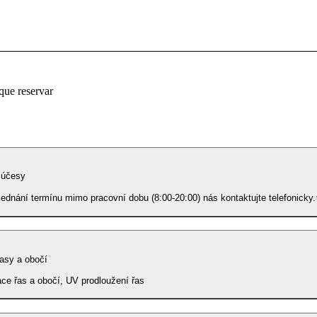
que reservar
 účesy
jednání termínu mimo pracovní dobu (8:00-20:00) nás kontaktujte telefonicky
asy a obočí
ce řas a obočí, UV prodloužení řas