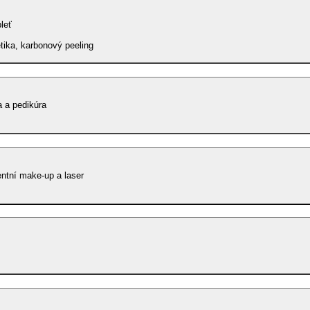
leť
ika, karbonový peeling
 a pedikúra
ntní make-up a laser