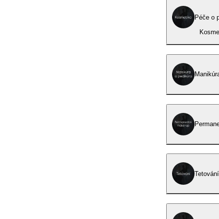
Péče o p
Kosmet
Manikúra
Permane
Tetování