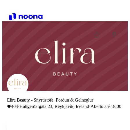
Elira Beauty - Snyrtistofa, Förðun & Gelneglur
404
·
Hallgerðargata 23, Reykjavík, Iceland
·
Aberto até 18:00