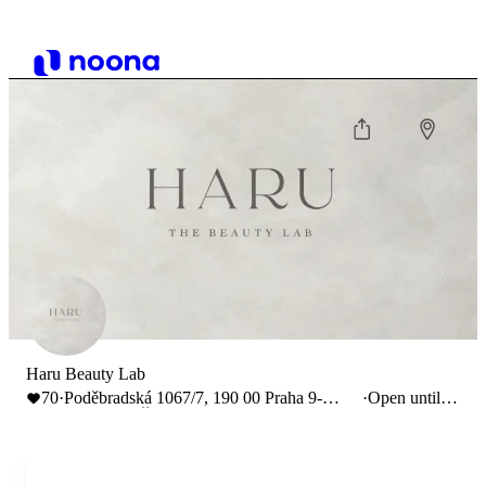
Haru Beauty Lab
70
·
Poděbradská 1067/7, 190 00 Praha 9-
·
Open until
Vysočany, Česko
19:30