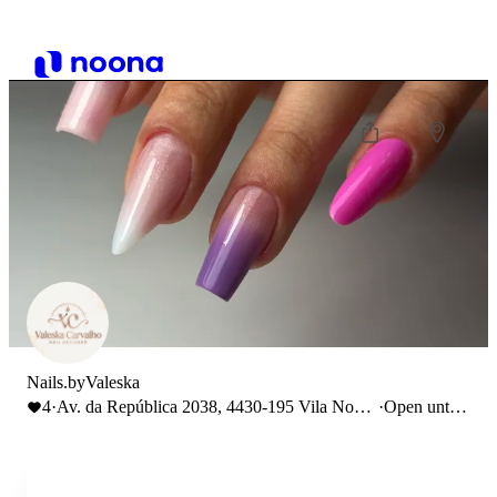
Nails.byValeska
4
·
Av. da República 2038, 4430-195 Vila Nova
·
Open until
de Gaia, Portugal
19:00