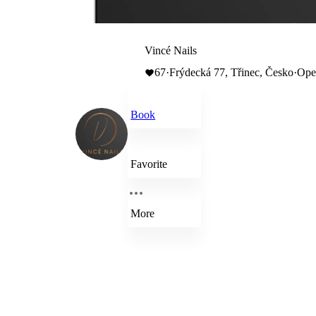
Vincé Nails
67
·
Frýdecká 77, Třinec, Česko
·
Open
Book
Favorite
More