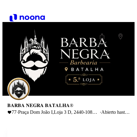
𝐁𝐀𝐑𝐁𝐀 𝐍𝐄𝐆𝐑𝐀 𝐁𝐀𝐓𝐀𝐋𝐇𝐀®
77
·
Praça Dom João I,Loja 3 D, 2440-108
·
Abierto hasta
Batalha, Portugal
20:00