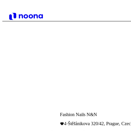
Fashion Nails N&N
4
·
Štěfánikova 320/42, Prague, Cze