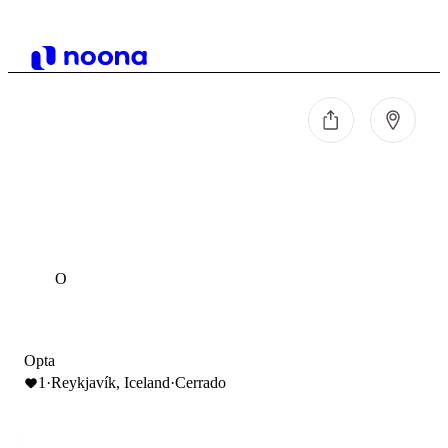
O
Opta
1
·
Reykjavík, Iceland
·
Cerrado