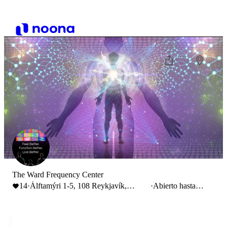
The Ward Frequency Center
14
·
Álftamýri 1-5, 108 Reykjavík,
·
Abierto hasta
Iceland
20:00