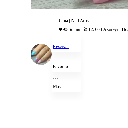
Juliia | Nail Artist
90
·
Sunnuhlíð 12, 603 Akureyri, И
Reservar
Favorito
Más