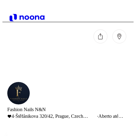
Fashion Nails N&N
4
·
Štěfánikova 320/42, Prague, Czech
·
Aberto até
Republic
20:00