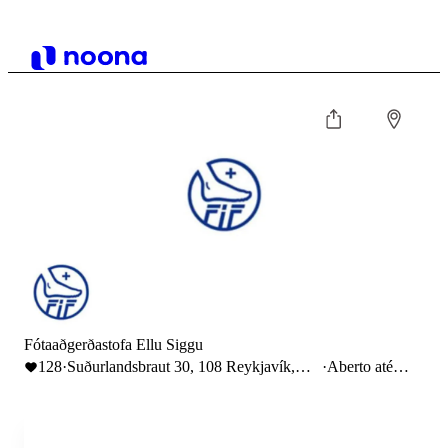
Fótaaðgerðastofa Ellu Siggu
128
·
Suðurlandsbraut 30, 108 Reykjavík,
·
Aberto até
Iceland
16:00