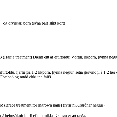
 og öryrkjar, börn (sýna þarf slíkt kort)
 (Half a treatment) Dæmi eitt af eftirtöldu: Vörtur, líkþorn, þynna neglu
.
rlægja 1-2 líkþorn, þynna neglur, setja gervinögl á 1-2 tær eða
Fótabað og nudd ekki innifalið
 (Brace treatment for ingrown nails) (fyrir niðurgrónar neglur)
 2 heimsóknir þurfi ef um mikla sýkingu er að ræða.