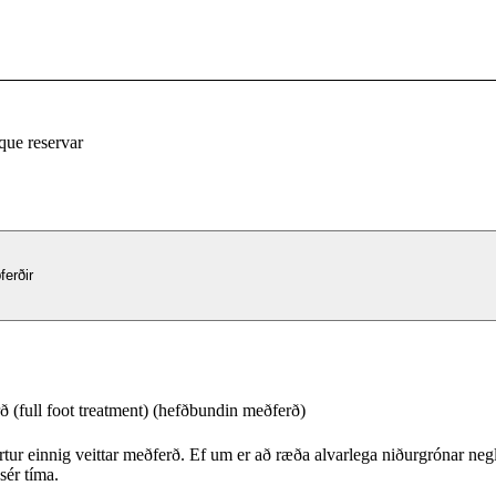
que reservar
erðir
ð (full foot treatment) (hefðbundin meðferð)
tur einnig veittar meðferð. Ef um er að ræða alvarlega niðurgrónar negl
 sér tíma.