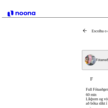
Escolha o 
Fótameðf
F
Full Fótaaðger
60 min
Líkþorn og vör
að bóka slíkt í