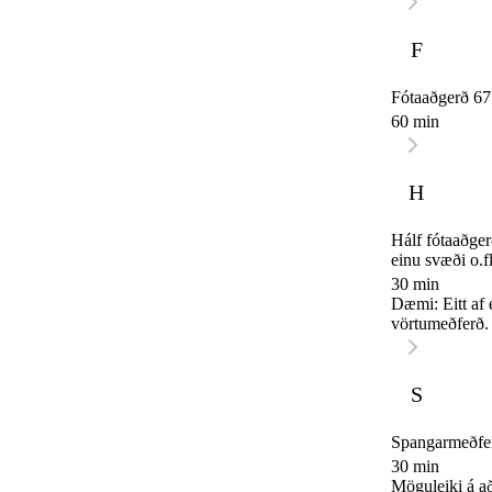
F
Fótaaðgerð 67+
60 min
H
Hálf fótaaðgerð
einu svæði o.fl
30 min
Dæmi: Eitt af eftirtöldu, fja
vörtumeðferð. 
S
Spangarmeðferð
30 min
Möguleiki á að