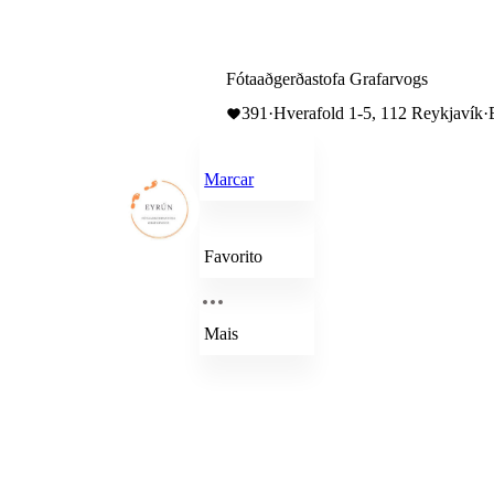
Fótaaðgerðastofa Grafarvogs
391
·
Hverafold 1-5, 112 Reykjavík
·
Marcar
Favorito
Mais