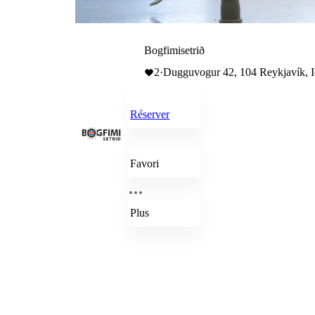
Bogfimisetrið
2
·
Dugguvogur 42, 104 Reykjavík, I
Réserver
Favori
Plus