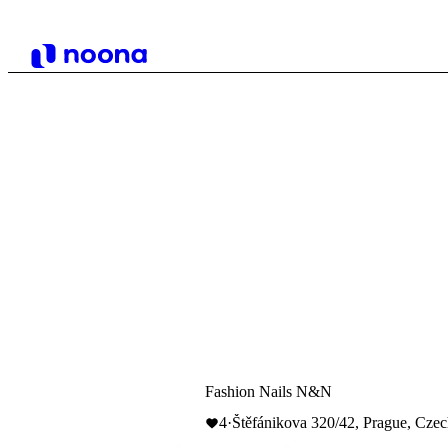
Fashion Nails N&N
4
·
Štěfánikova 320/42, Prague, Cze