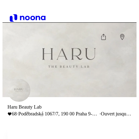
Haru Beauty Lab
68
·
Poděbradská 1067/7, 190 00 Praha 9-
·
Ouvert jusqu'à
Vysočany, Česko
19:00