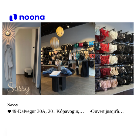
Sassy
49
·
Dalvegur 30A, 201 Kópavogur,
·
Ouvert jusqu'à
Iceland
18:00