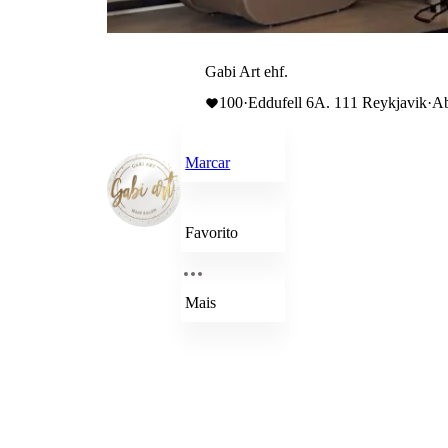
Gabi Art ehf.
100
·
Eddufell 6A. 111 Reykjavik
·
Ab
Marcar
Favorito
Mais