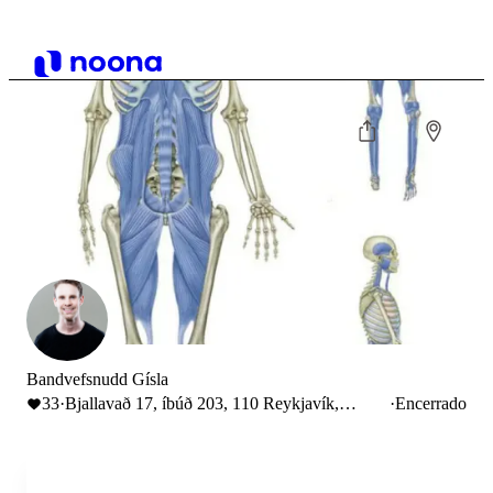
Bandvefsnudd Gísla
33
·
Bjallavað 17, íbúð 203, 110 Reykjavík,
·
Encerrado
Iceland