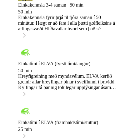
Einkakennsla 3-4 saman | 50 mín
50 min
Einkakennsla fyrir þrjá til fjóra saman í 50
mínútur. Hægt er að fara í alla þætti golfleiksins á
æfingasvæði Hlíðavallar hvort sem það sé
sveiflan eða stuttaspilið. Hægt er að skipta
tímanum í tvennt og fara í tvo þætti leiksins eftir
ósk.
Einkatími í ELVA (fyrsti tími/langur)
50 min
Hreyfigreining með myndavélum. ELVA kerfið
greinir allar hreyfingar þínar í sveiflunni í þrívídd.
Kylfingar fá þannig tölulegar upplýsingar ásamt
myndbandi af sveiflunni sem hjálpar þeim að
bæta sig á skilvirkari hátt en áður.
Einkatími í ELVA (framhaldstími/stuttur)
25 min