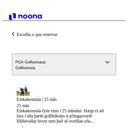
Escolha o que reservar
PGA Golfkennarar
Golfkennsla
Einkakennsla | 25 mín
25 min
Einkakennsla fyrir einn í 25 mínútur. Hægt er að
fara í alla þætti golfleiksins á æfingasvæði
Hlíðavallar hvort sem það sé sveiflan eða
stuttaspilið.