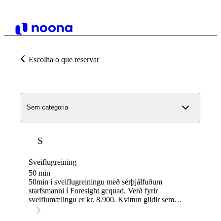
Escolha o que reservar
Sem categoria
S
Sveiflugreining
50 min
50min í sveiflugreiningu með sérþjálfuðum
starfsmanni í Foresight gcquad. Verð fyrir
sveiflumælingu er kr. 8.900. Kvittun gildir sem
5000kr inneign ef viðkomandi verslar hjá okkur
nýtt járnasett eða nýjar trékylfur í framhaldi af