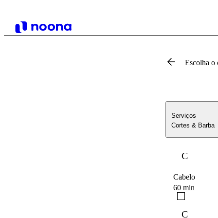
Escolha o 
Serviços
Cortes & Barba
C
Cabelo
60 min
C