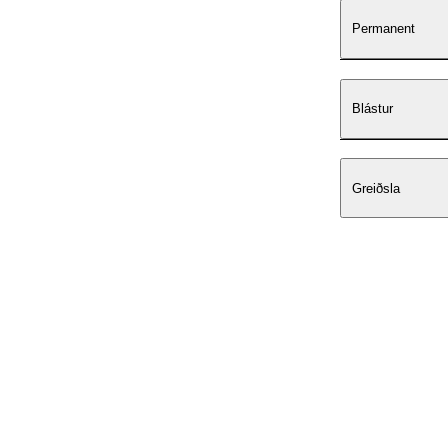
Permanent
Blástur
Greiðsla