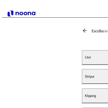
Escolha o 
Litur
Strípur
Klipping