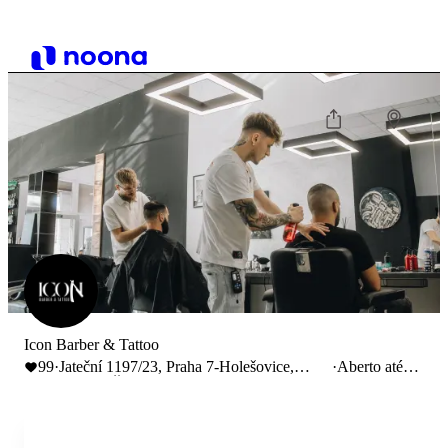
Icon Barber & Tattoo
99
·
Jateční 1197/23, Praha 7-Holešovice,
·
Aberto até
Prague, Česko
19:00