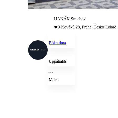
HANÁK Smíchov
0
·
Kováků 28, Praha, Česko
·
Lokað
Bóka tíma
Uppáhalds
Meira