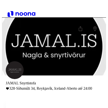
JAMAL Snyrtistofa
328
·
Síðumúli 34, Reykjavík, Iceland
·
Aberto até 24:00