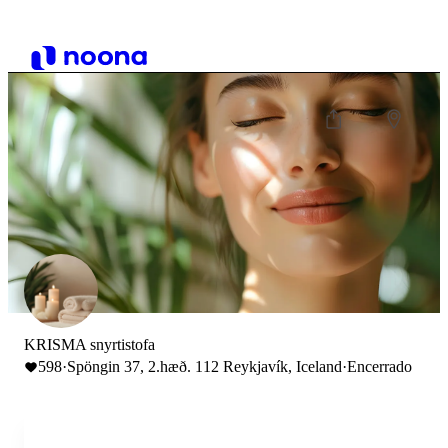
KRISMA snyrtistofa
598
·
Spöngin 37, 2.hæð. 112 Reykjavík, Iceland
·
Encerrado