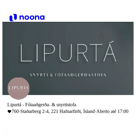
Lipurtá - Fótaaðgerða- & snyrtistofa
760
·
Staðarberg 2-4, 221 Hafnarfirði, Ísland
·
Aberto até 17:00