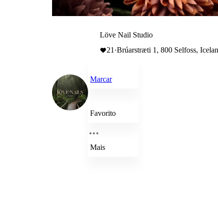
Löve Nail Studio
21
·
Brúarstræti 1, 800 Selfoss, Icela
Marcar
Favorito
Mais