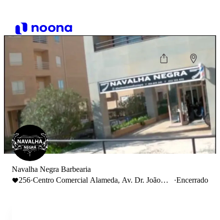
Navalha Negra Barbearia
256
·
Centro Comercial Alameda, Av. Dr. João
·
Encerrado
Canavarro 106, 4480-951 Vila do Conde