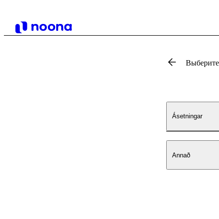
Выберите,
Ásetningar
Annað