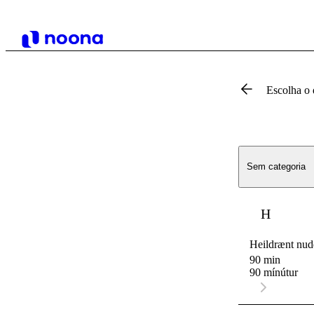
Escolha o 
Sem categoria
H
Heildrænt nud
90 min
90 mínútur