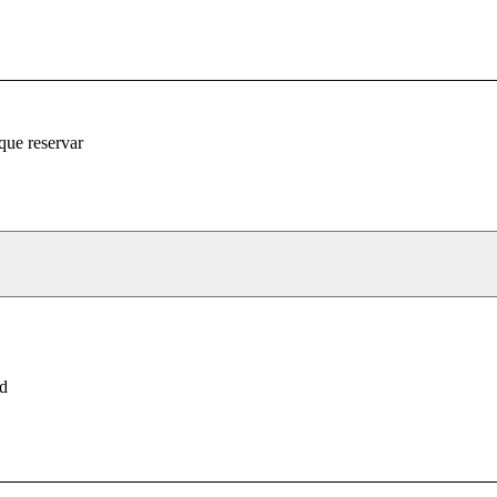
que reservar
d