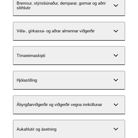
Bremsur, stýrisbúnaður, demparar, gormar og aðrir
slithlutir
Véla-, gírkassa- og aðrar almennar viðgerðir
Tímareimaskipti
Hjólastilling
Ábyrgðarviðgerðir og viðgerðir vegna innköllunar
Aukahlutir og ásetning