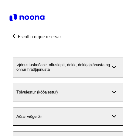
Escolha o que reservar
Þjónustuskoðanir, olíuskipti, dekk, dekkjaþjónusta og
önnur hraðþjónusta
Tölvulestur (kóðalestur)
Aðrar viðgerðir