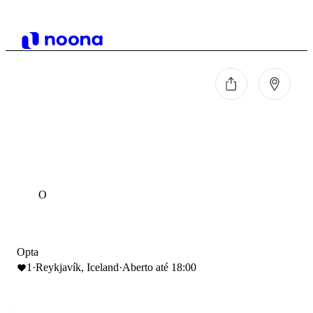
O
Opta
1
·
Reykjavík, Iceland
·
Aberto até 18:00